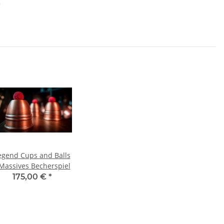
*
egend Cups and Balls
 Massives Becherspiel
175,00 €
*