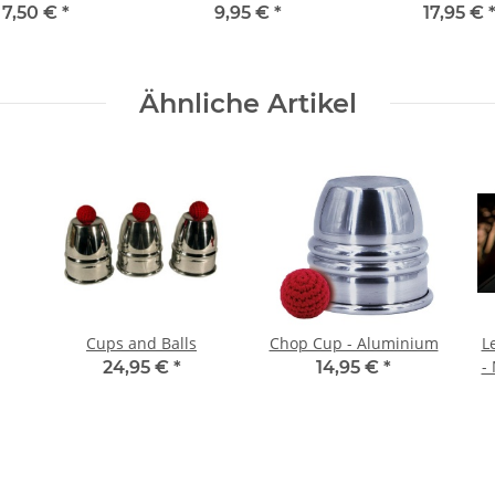
tschprachiger
Kartenschachtel
7,50 €
*
9,95 €
*
17,95 €
Anleitung
Ähnliche Artikel
Cups and Balls
Chop Cup - Aluminium
L
-
24,95 €
*
14,95 €
*