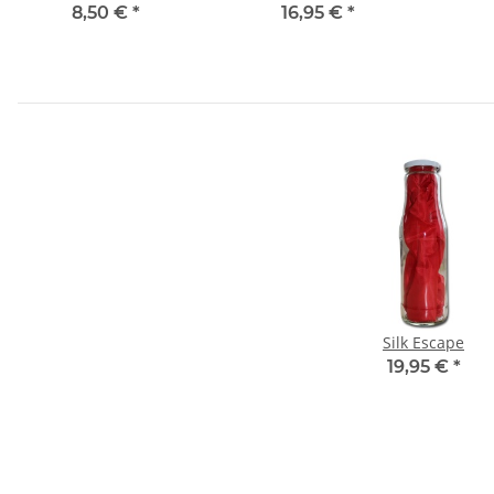
Durchmesser
deu
8,50 €
*
16,95 €
*
Silk Escape
19,95 €
*