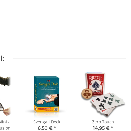
l:
ini -
Svengali Deck
Zero Touch
lusion
6,50 €
*
14,95 €
*