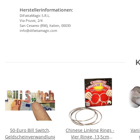
Herstellerinformationen:
DiFattaMagic S.R.L.
Via Prusst, 2/4
San Cesareo (RM), Italien, 00030
info@difattamagic.com
K
50-Euro Bill Switch,
Chinese Linking Rings -
Vani
Geldscheinverwandlung
Vier Ringe, 13,5cm