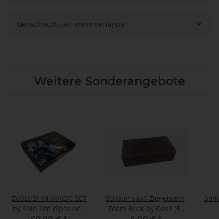
Benachrichtigen, wenn verfügbar
Weitere Sonderangebote
EVOLUSHIN MAGIC SET
Schaumstoff-Ziegelstein,
Sond
by Shin Lim (Spanisch
Foam Brick by Gosh (B-
Version)
Ware)