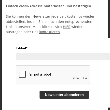
Einfach eMail-Adresse hinterlassen und bestätigen.
Sie können den Newsletter jederzeit kostenlos wieder
abbestellen, indem Sie einfach den entsprechenden
Link in unseren Mails klicken, sich
HIER
wieder
austragen oder uns
kontaktieren
.
E-Mail*
Bicycle Svengali Deck, Mandolin
Red Backs (Mängelexemplar)
Artikelnummer:
245046
Kategorie:
Sonderposten
Newsletter abonnieren
Dieses Trickkartenspiel mit neu gestalteter Rückseite ist z. B.