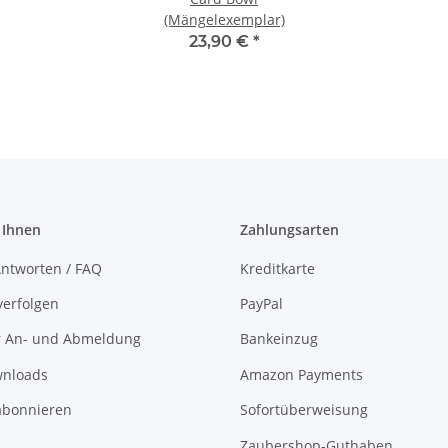
(Mängelexemplar)
23,90 €
*
 Ihnen
Zahlungsarten
ntworten / FAQ
Kreditkarte
verfolgen
PayPal
r An- und Abmeldung
Bankeinzug
nloads
Amazon Payments
abonnieren
Sofortüberweisung
Zaubershop-Guthaben