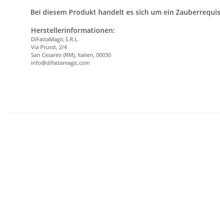
Bei diesem Produkt handelt es sich um ein Zauberrequis
Herstellerinformationen:
DiFattaMagic S.R.L.
Via Prusst, 2/4
San Cesareo (RM), Italien, 00030
info@difattamagic.com