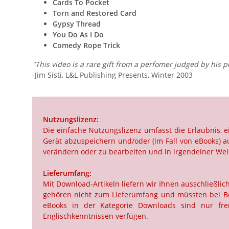
Cards To Pocket
Torn and Restored Card
Gypsy Thread
You Do As I Do
Comedy Rope Trick
"This video is a rare gift from a perfomer judged by his pe
-Jim Sisti, L&L Publishing Presents, Winter 2003
Nutzungslizenz:
Die einfache Nutzungslizenz umfasst die Erlaubnis,
Gerät abzuspeichern und/oder (im Fall von eBooks) au
verändern oder zu bearbeiten und in irgendeiner Weis
Lieferumfang:
Mit Download-Artikeln liefern wir Ihnen ausschließli
gehören nicht zum Lieferumfang und müssten bei Beda
eBooks in der Kategorie Downloads sind nur frem
Englischkenntnissen verfügen.