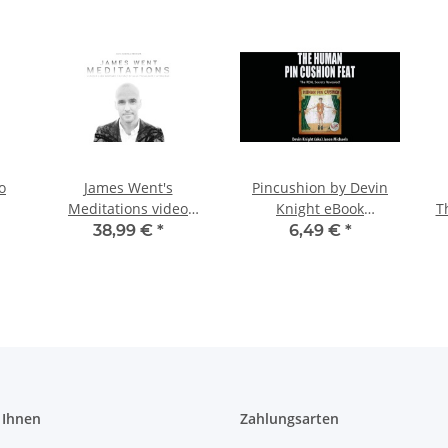
o
James Went's
Pincushion by Devin
Meditations video
Knight eBook
T
DOWNLOAD
DOWNLOAD
38,99 €
*
6,49 €
*
 Ihnen
Zahlungsarten