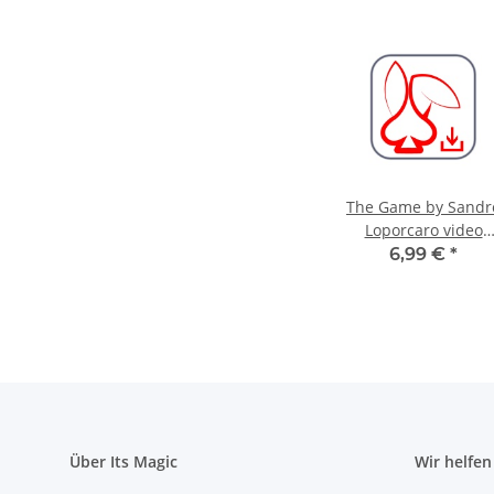
The Game by Sandr
Loporcaro video
DOWNLOAD
6,99 €
*
Über Its Magic
Wir helfen