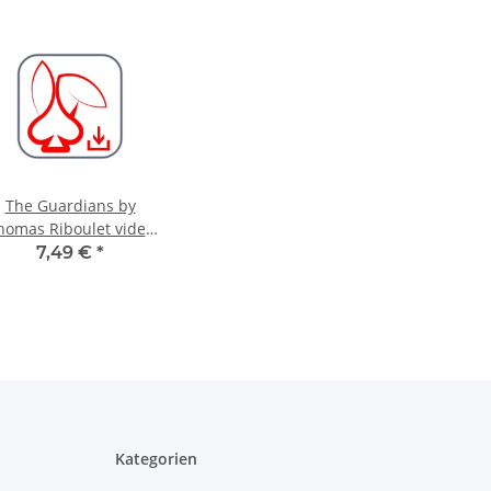
The Guardians by
homas Riboulet video
DOWNLOAD
7,49 €
*
Kategorien