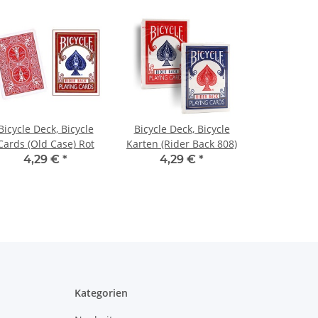
Bicycle Deck, Bicycle
Bicycle Deck, Bicycle
Cards (Old Case) Rot
Karten (Rider Back 808)
4,29 €
*
4,29 €
*
Kategorien