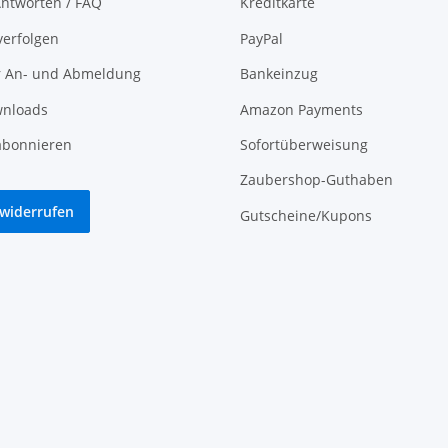
ntworten / FAQ
Kreditkarte
verfolgen
PayPal
r An- und Abmeldung
Bankeinzug
nloads
Amazon Payments
abonnieren
Sofortüberweisung
Zaubershop-Guthaben
 widerrufen
Gutscheine/Kupons