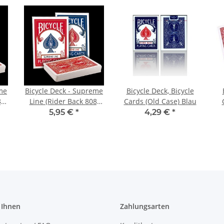
me
Bicycle Deck - Supreme
Bicycle Deck, Bicycle
)
Line (Rider Back 808)
Cards (Old Case) Blau
Red Rider Back
5,95 €
*
4,29 €
*
 Ihnen
Zahlungsarten