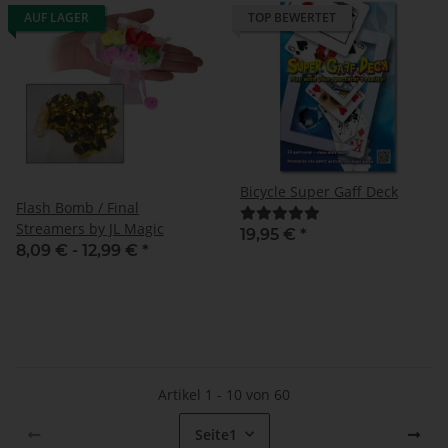
AUF LAGER
TOP BEWERTET
Bicycle Super Gaff Deck
Flash Bomb / Final
Streamers by JL Magic
19,95 €
*
8,09 € -
12,99 €
*
Artikel 1 - 10 von 60
Seite
1