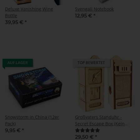
Deluxe Vanishing Wine
Svengali Notebook
Bottle
12,95 €
*
39,95 €
*
AUF LAGER
TOP BEWERTET
Snowstorm in China (12er
Großvaters Standuhr -
Pack)
Secret Escape Box (Kein
Zaubertrick)
9,95 €
*
29,50 €
*