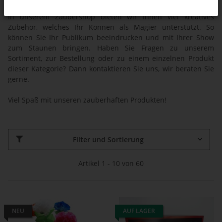
Haben Sie Fragen zum Zauberzubehör? Wir beraten Sie!
In unserem Zaubershop bieten wir Ihnen viel kreatives
Zubehör, welches Ihr Können als Magier unterstützt. So
können Sie Ihr Publikum beeindrucken und mit Ihrer Show
zum Staunen bringen. Haben Sie Fragen zu unserem
Sortiment, zur Bestellung oder zu einem einzelnen Produkt
dieser Kategorie? Dann kontaktieren Sie uns, wir beraten Sie
gerne.
Viel Spaß mit unseren zauberhaften Produkten!
Filter und Sortierung
Artikel 1 - 10 von 60
NEU
AUF LAGER