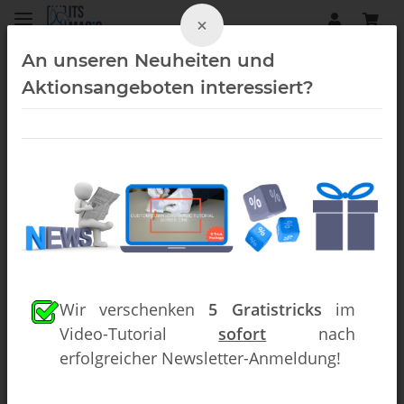
×
An unseren Neuheiten und
Aktionsangeboten interessiert?
Startseite
Zubehör
Können alleine reicht zum Zaubern nicht aus. Deswegen
finden Sie hier eine sehr große Auswahl an raffiniertem
Zauberzubehör.
Wir verschenken
5 Gratistricks
im
Entdecken Sie die Gimmicks der Magie!
In unserer umfangreichen Kategorie für Zauberzubehör
Video-Tutorial
sofort
nach
finden Sie allerlei Artikel, Gimmicks und Hilfsmittelchen, mit
erfolgreicher Newsletter-Anmeldung!
welchen Ihre Zaubertricks perfekt gelingen. Ob Seidentücher,
Unterlagen, Becher, Bälle, Seil oder Schnee – Sie wissen es
selbst: das Zauberzubehör wird oft verbraucht, abgenutzt