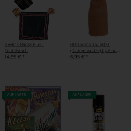
Devil´s Hanky Plus -
HD Thumb Tip SOFT
Teufelstuch
(Daumenspitze) by Alan
Wong
14,95 €
*
6,95 €
*
AUF LAGER
AUF LAGER