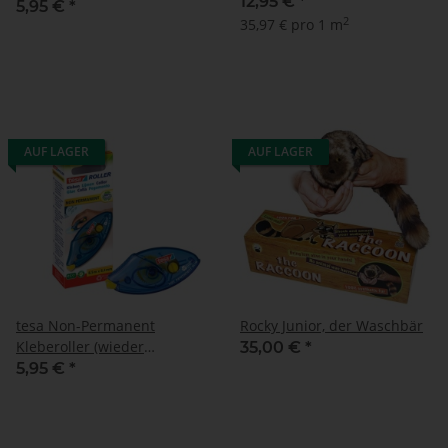
12,95 €
*
5,95 €
*
2
35,97 € pro 1 m
AUF LAGER
AUF LAGER
tesa Non-Permanent
Rocky Junior, der Waschbär
Kleberoller (wieder
35,00 €
*
ablösbar)
5,95 €
*