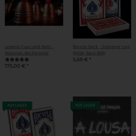
Legend Cups and Balls -
Bicycle Deck - Supreme Line
Massives Becherspiel
(Rider Back 808)
5,69 €
*
175,00 €
*
AUF LAGER
AUF LAGER