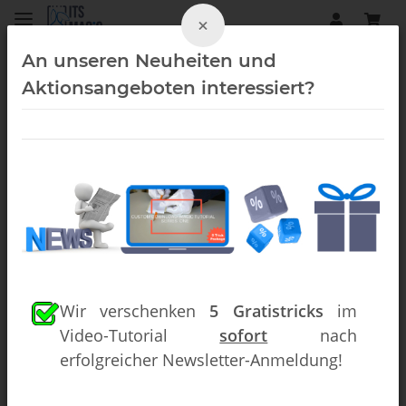
×
An unseren Neuheiten und
Aktionsangeboten interessiert?
Startseite
Zubehör
Können alleine reicht zum Zaubern nicht aus. Deswegen
finden Sie hier eine sehr große Auswahl an raffiniertem
Zauberzubehör.
Wir verschenken
5 Gratistricks
im
Entdecken Sie die Gimmicks der Magie!
In unserer umfangreichen Kategorie für Zauberzubehör
Video-Tutorial
sofort
nach
finden Sie allerlei Artikel, Gimmicks und Hilfsmittelchen, mit
erfolgreicher Newsletter-Anmeldung!
welchen Ihre Zaubertricks perfekt gelingen. Ob Seidentücher,
Unterlagen, Becher, Bälle, Seil oder Schnee – Sie wissen es
selbst: das Zauberzubehör wird oft verbraucht, abgenutzt