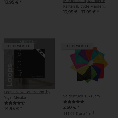
Marked Deck, Markierte
13,95 €
*
Karten (Bicycle Maiden
Back)
13,95 € -
17,95 €
*
TOP BEWERTET
TOP BEWERTET
Loops New Generation, by
Seidentuch 15x15cm
Yigal Mesika
2,50 €
*
14,95 €
*
2
111,07 € pro 1 m