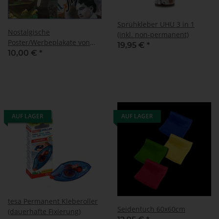
Sprühkleber UHU 3 in 1
Nostalgische
(inkl. non-permanent)
Poster/Werbeplakate von
19,95 €
*
Houdini, Kellar, Thurston
10,00 €
*
(ca. 50x70cm)
AUF LAGER
AUF LAGER
tesa Permanent Kleberoller
Seidentuch 60x60cm
(dauerhafte Fixierung)