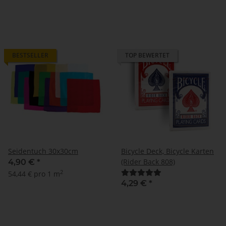
BESTSELLER
TOP BEWERTET
Seidentuch 30x30cm
Bicycle Deck, Bicycle Karten
(Rider Back 808)
4,90 €
*
2
54,44 € pro 1 m
4,29 €
*