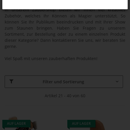
Haben Sie Fragen zum Zauberzubehör? Wir beraten Sie!
In unserem Zaubershop bieten wir Ihnen viel kreatives
Zubehör, welches Ihr Können als Magier unterstützt. So
können Sie Ihr Publikum beeindrucken und mit Ihrer Show
zum Staunen bringen. Haben Sie Fragen zu unserem
Sortiment, zur Bestellung oder zu einem einzelnen Produkt
dieser Kategorie? Dann kontaktieren Sie uns, wir beraten Sie
gerne.
Viel Spaß mit unseren zauberhaften Produkten!
Filter und Sortierung
Artikel 21 - 40 von 60
AUF LAGER
AUF LAGER