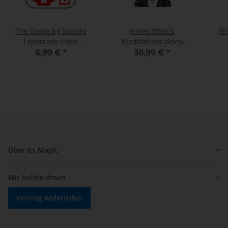
The Game by Sandro
James Went's
Pi
Loporcaro video
Meditations video
DOWNLOAD
DOWNLOAD
6,99 €
*
38,99 €
*
Über Its Magic
Wir helfen Ihnen
Vertrag widerrufen