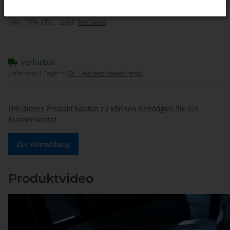
inkl. 19% USt. , zzgl.
Versand
verfügbar
Lieferzeit:
0 Tage**
(DE - Ausland abweichend)
Um dieses Produkt kaufen zu können benötigen Sie ein
Kundenkonto!
Zur Anmeldung
Produktvideo