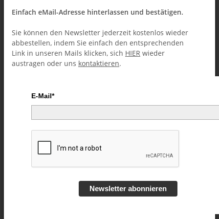
Einfach eMail-Adresse hinterlassen und bestätigen.
Sie können den Newsletter jederzeit kostenlos wieder
abbestellen, indem Sie einfach den entsprechenden
Link in unseren Mails klicken, sich
HIER
wieder
austragen oder uns
kontaktieren
.
E-Mail*
21 by Shin Lim, Donald Carlson &
Jose Morales video DOWNLOAD
Artikelnummer:
50080
Kategorie:
Shin Lim (Downloads)
Newsletter abonnieren
29,99 €