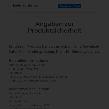
Lieferumfang:
Download-Datei
Angaben zur
Produktsicherheit
Bei diesem Produkt handelt es sich um eine Download-
Datei.
Kein Kinderspielzeug
. Nicht für Kinder geeignet.
Herstellerinformationen:
Murphy's Magic Supplies, Inc.
11500 Gold Dredge Way
Kalifornien
Rancho Cordova, Vereinigte Staaten, CA 95742
productsupport@murphysmagic.com
Verantwortliche Person:
Marcel Schrader, Its Magic
Harzblick 2
Sachsen-Anhalt
Langenstein, Deutschland, 38895
kontakt@itsmagic-zaubershop.de