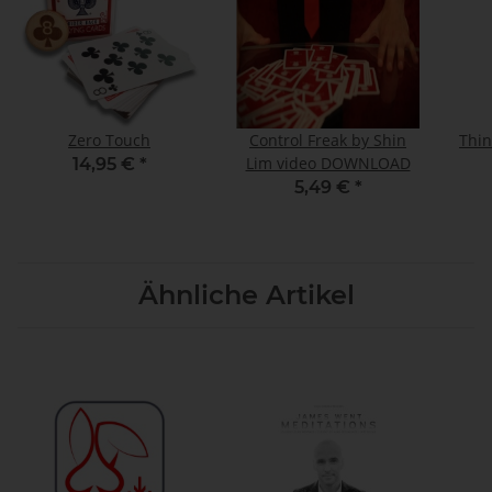
Zero Touch
Control Freak by Shin
Thin
Lim video DOWNLOAD
14,95 €
*
5,49 €
*
Ähnliche Artikel