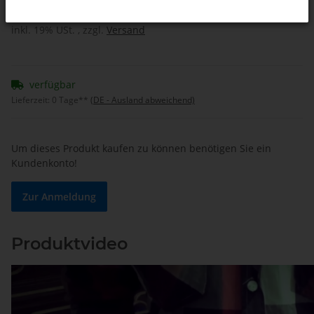
inkl. 19% USt. , zzgl.
Versand
verfügbar
Lieferzeit:
0 Tage**
(DE - Ausland abweichend)
Um dieses Produkt kaufen zu können benötigen Sie ein
Kundenkonto!
Zur Anmeldung
Produktvideo