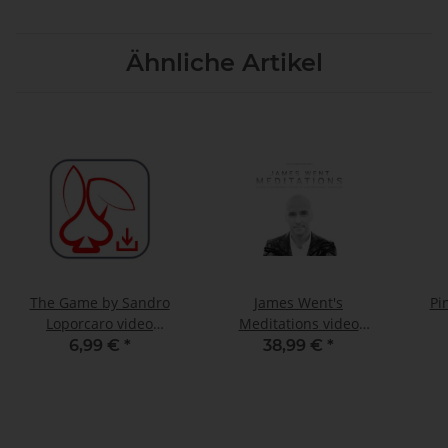
Ähnliche Artikel
The Game by Sandro
James Went's
Pi
Loporcaro video
Meditations video
DOWNLOAD
DOWNLOAD
6,99 €
*
38,99 €
*