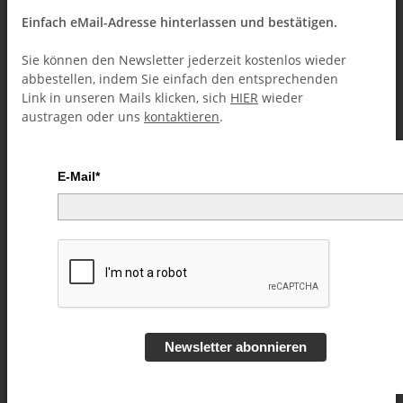
Einfach eMail-Adresse hinterlassen und bestätigen.
Sie können den Newsletter jederzeit kostenlos wieder
abbestellen, indem Sie einfach den entsprechenden
Link in unseren Mails klicken, sich
HIER
wieder
austragen oder uns
kontaktieren
.
E-Mail*
ABhyaas by Abhinav Bothra -
Video DOWNLOAD
Artikelnummer:
53605
Kategorie:
Kartentricks (Downloads)
Newsletter abonnieren
6,49 €