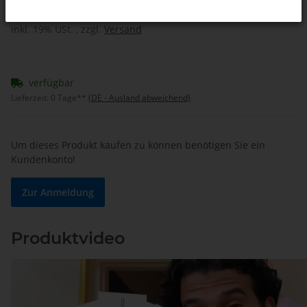
inkl. 19% USt. , zzgl.
Versand
verfügbar
Lieferzeit:
0 Tage**
(DE - Ausland abweichend)
Um dieses Produkt kaufen zu können benötigen Sie ein
Kundenkonto!
Zur Anmeldung
Produktvideo