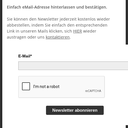
Einfach eMail-Adresse hinterlassen und bestätigen.
Sie können den Newsletter jederzeit kostenlos wieder
abbestellen, indem Sie einfach den entsprechenden
Link in unseren Mails klicken, sich
HIER
wieder
austragen oder uns
kontaktieren
.
E-Mail*
Ambiguity by Mohamed Ibrahim
video DOWNLOAD
Artikelnummer:
74972
Kategorie:
Close-Up (Downloads)
Newsletter abonnieren
16,49 €