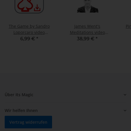
The Game by Sandro
James Went's
Pi
Loporcaro video
Meditations video
DOWNLOAD
DOWNLOAD
6,99 €
*
38,99 €
*
Über Its Magic
Wir helfen Ihnen
Vertrag widerrufen