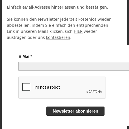
Einfach eMail-Adresse hinterlassen und bestätigen.
Sie können den Newsletter jederzeit kostenlos wieder
abbestellen, indem Sie einfach den entsprechenden
Link in unseren Mails klicken, sich
HIER
wieder
austragen oder uns
kontaktieren
.
E-Mail*
Ambitious Card by Daryl video
DOWNLOAD
Artikelnummer:
47301
Kategorie:
Daryl (Downloads)
Newsletter abonnieren
38,99 €