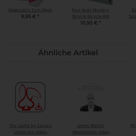
Magician's Turn Deck
Four Aces Mystery,
Es
Bicycle Bicycle Rot
Spo
9,95 €
*
v
10,95 €
*
Ähnliche Artikel
The Game by Sandro
James Went's
Pi
Loporcaro video
Meditations video