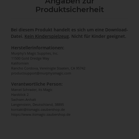
Angaben zur
Produktsicherheit
Bei diesem Produkt handelt es sich um eine Download-
Datei.
Kein Kinderspielzeug
. Nicht für Kinder geeignet.
Herstellerinformationen:
Murphy's Magic Supplies, Inc.
11500 Gold Dredge Way
Kalifornien
Rancho Cordova, Vereinigte Staaten, CA 95742
productsupport@murphysmagic.com
Verantwortliche Person:
Marcel Schrader, Its Magic
Harzblick 2
Sachsen-Anhalt
Langenstein, Deutschland, 38895
kontakt@itsmagic-zaubershop.de
https://www.itsmagic-zaubershop.de