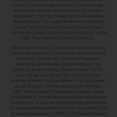
Control; Triple Lift; Snap Double Life (Larry Jennings);
The Double Lift Build Up (Verne Chesbro); Brrrrtttt!
(Bruce Elliott); The Top Change; For The Unambitious
(Edward Marlo); The Double Whammo; Deck Switch
(Daryl); The Bluff Pass (Paul LePaul); Topper (Frank
Garcia & Bill Spooner);Tilted and Turned (Daryl); Up the
Falls; Thin Ambitious (Daryl & Edward G.).
Additional Techniques - Control Knockout; The Center
Double Life (Jack Avis); The Hofzinser Spread Pass (J.N.
Hofzinser); To Boldly Go; The Push-In Change (A.
Roterberg, Hatton & Plate, Frederick Braue); The
Ambitious Miracle Change (Edward Marlo); The Tip-
Over Change (Jack Merlin); The Tiltless Tilt; Bluff
Insertion from the Front (Irv Weiner); The Daily Leaper
(Dr. Jacob Daley); The Impromptu Duplicate; Four -
Fifths of the Truth (Phil Goldstein); Ambitious Movie
(Roy Walton); A One-Handed Sequence (Daryl); Mexican
Turnover Top Change Second Deal (Daryl); Diminishing
Lift Sequence (Edward Marlo & Daryl); Flustration Count
(Brother John Hamman); The Trick That Fooled Houdini