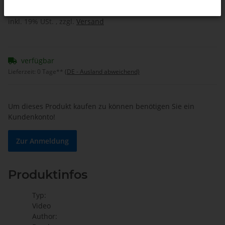
inkl. 19% USt. , zzgl.
Versand
verfügbar
Lieferzeit:
0 Tage**
(DE - Ausland abweichend)
Um dieses Produkt kaufen zu können benötigen Sie ein
Kundenkonto!
Zur Anmeldung
Produktinfos
Typ:
Video
Author: