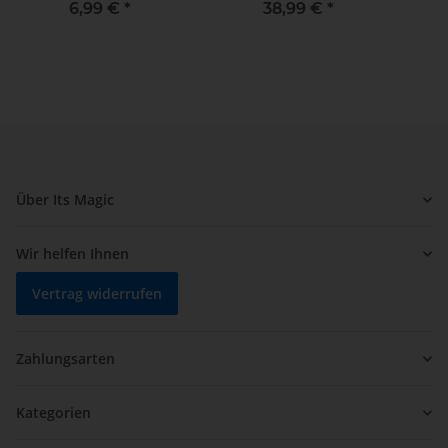
DOWNLOAD
DOWNLOAD
6,99 €
*
38,99 €
*
Über Its Magic
Wir helfen Ihnen
Vertrag widerrufen
Zahlungsarten
Kategorien