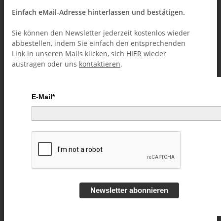
Einfach eMail-Adresse hinterlassen und bestätigen.
Sie können den Newsletter jederzeit kostenlos wieder
abbestellen, indem Sie einfach den entsprechenden
Link in unseren Mails klicken, sich
HIER
wieder
austragen oder uns
kontaktieren
.
E-Mail*
Balloonacy by Dennis Forel -
eBook DOWNLOAD
Artikelnummer:
52616
Kategorie:
Kinderzauberei (Downloads)
Newsletter abonnieren
10,99 €