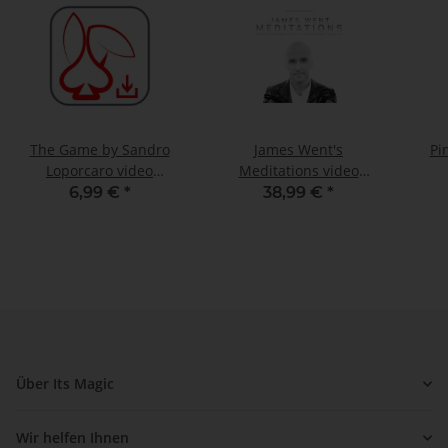
The Game by Sandro
James Went's
Pi
Loporcaro video
Meditations video
DOWNLOAD
DOWNLOAD
6,99 €
*
38,99 €
*
Über Its Magic
Wir helfen Ihnen