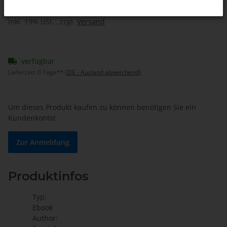
inkl. 19% USt. , zzgl.
Versand
verfügbar
Lieferzeit:
0 Tage**
(DE - Ausland abweichend)
Um dieses Produkt kaufen zu können benötigen Sie ein
Kundenkonto!
Zur Anmeldung
Produktinfos
Typ:
Ebook
Author: