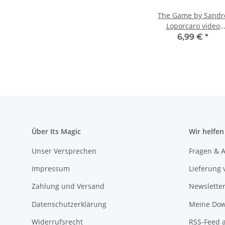
The Game by Sandr
Loporcaro video
DOWNLOAD
6,99 €
*
Über Its Magic
Wir helfen
Unser Versprechen
Fragen & A
Impressum
Lieferung 
Zahlung und Versand
Newslette
Datenschutzerklärung
Meine Dow
Widerrufsrecht
RSS-Feed 