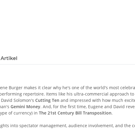
Artikel
ne Burger makes it clear why he's one of the world's most celebrat
performing repertoire. Items like his ultra-commercial approach to
nd David Solomon's
Cutting Ten
and impressed with how much excit
rman's
Gemini Money
. And, for the first time, Eugene and David rev
type of currency) in
The 21st Century Bill Transposition
.
sights into spectator management, audience involvement, and the c