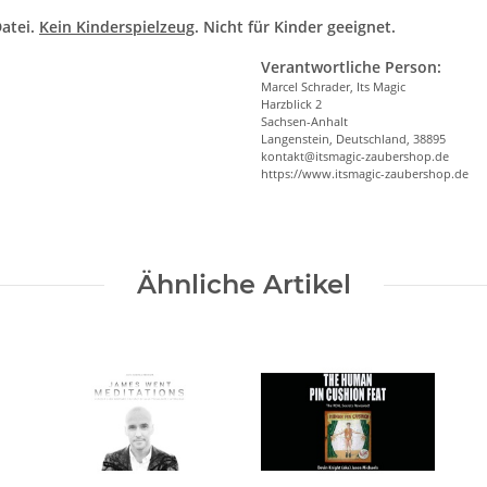
atei.
Kein Kinderspielzeug
. Nicht für Kinder geeignet.
Verantwortliche Person:
Marcel Schrader, Its Magic
Harzblick 2
Sachsen-Anhalt
Langenstein, Deutschland, 38895
kontakt@itsmagic-zaubershop.de
https://www.itsmagic-zaubershop.de
Ähnliche Artikel