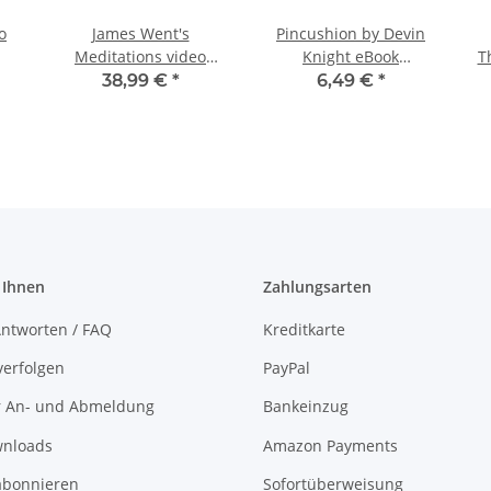
o
James Went's
Pincushion by Devin
Meditations video
Knight eBook
T
DOWNLOAD
DOWNLOAD
38,99 €
*
6,49 €
*
 Ihnen
Zahlungsarten
ntworten / FAQ
Kreditkarte
verfolgen
PayPal
r An- und Abmeldung
Bankeinzug
nloads
Amazon Payments
abonnieren
Sofortüberweisung