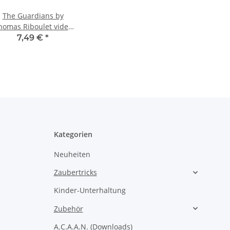
The Guardians by
homas Riboulet video
DOWNLOAD
7,49 €
*
Kategorien
Neuheiten
Zaubertricks
Kinder-Unterhaltung
Zubehör
A.C.A.A.N. (Downloads)