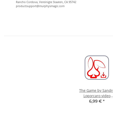
Rancho Cordova, Vereinigte Staaten, CA 95742
productsupport@murphysmagic.com
The Game by Sandr
Loporcaro video
DOWNLOAD
6,99 €
*