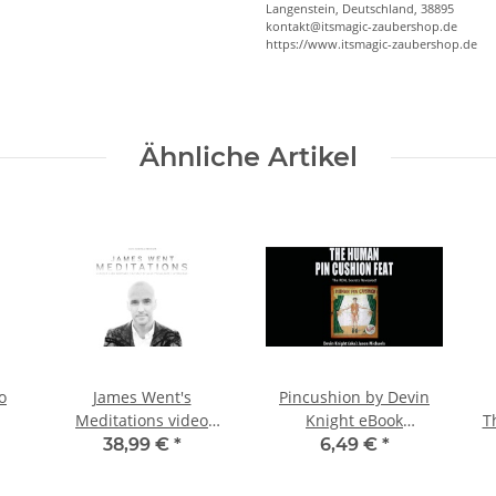
Langenstein, Deutschland, 38895
kontakt@itsmagic-zaubershop.de
https://www.itsmagic-zaubershop.de
Ähnliche Artikel
o
James Went's
Pincushion by Devin
Meditations video
Knight eBook
T
DOWNLOAD
DOWNLOAD
38,99 €
*
6,49 €
*