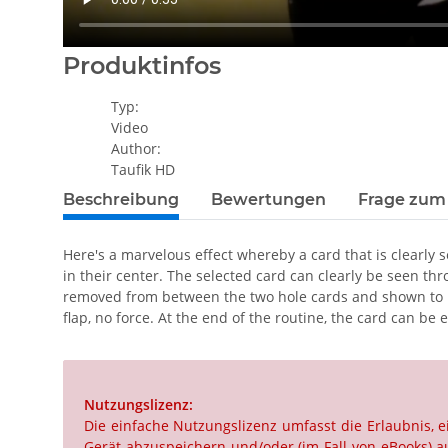
Produktinfos
Typ:
Video
Author:
Taufik HD
Beschreibung
Bewertungen
Frage zum 
Here's a marvelous effect whereby a card that is clearly
in their center. The selected card can clearly be seen thr
removed from between the two hole cards and shown to hav
flap, no force. At the end of the routine, the card can b
Nutzungslizenz:
Die einfache Nutzungslizenz umfasst die Erlaubnis,
Gerät abzuspeichern und/oder (im Fall von eBooks) au