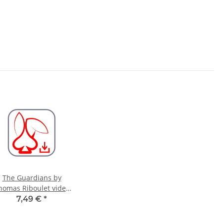
The Guardians by
homas Riboulet video
DOWNLOAD
7,49 €
*