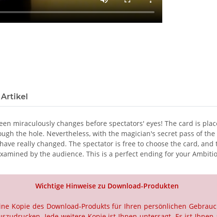
Artikel
 seen miraculously changes before spectators' eyes! The card is pl
ough the hole. Nevertheless, with the magician's secret pass of the 
e really changed. The spectator is free to choose the card, and t
e examined by the audience. This is a perfect ending for your Ambiti
Wichtige Hinweise zu Download-Produkten
 eine Kopie des Download-Produkts für Ihren persönlichen Gebrau
szudrucken. Jede weitere Kopie ist Ihnen untersagt. Es ist Ihnen 