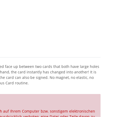
aced face up between two cards that both have large holes
hand, the card instantly has changed into another! It is
he card can also be signed. No magnet, no elastic, no
ous Card routine.
ch auf Ihrem Computer bzw. sonstigem elektronischen
ausdrücklich verboten, eine Datei oder Teile davon zu