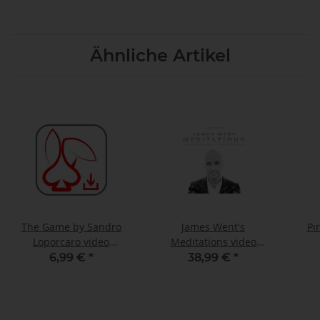
Ähnliche Artikel
The Game by Sandro
James Went's
Pi
Loporcaro video
Meditations video
DOWNLOAD
DOWNLOAD
6,99 €
*
38,99 €
*