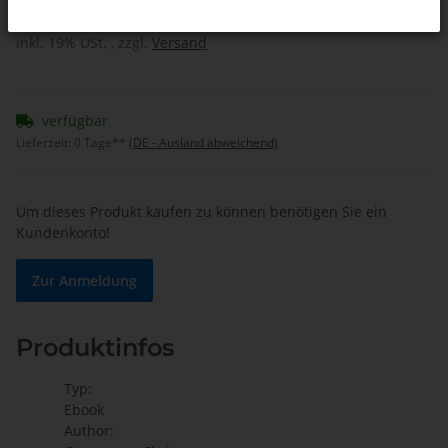
inkl. 19% USt. , zzgl.
Versand
verfügbar
Lieferzeit:
0 Tage**
(DE - Ausland abweichend)
Um dieses Produkt kaufen zu können benötigen Sie ein
Kundenkonto!
Zur Anmeldung
Produktinfos
Typ:
Ebook
Author: