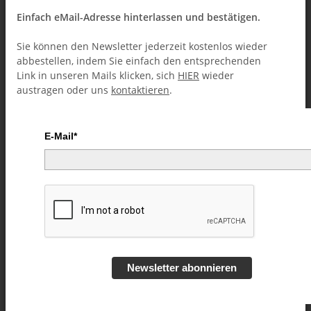
Einfach eMail-Adresse hinterlassen und bestätigen.
Sie können den Newsletter jederzeit kostenlos wieder
abbestellen, indem Sie einfach den entsprechenden
Link in unseren Mails klicken, sich
HIER
wieder
austragen oder uns
kontaktieren
.
E-Mail*
Child's Play by Chris Congreave
eBook DOWNLOAD
Artikelnummer:
57603
Kategorie:
eBooks (Downloads)
Newsletter abonnieren
21,99 €