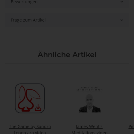
Bewertungen
Frage zum Artikel
Ähnliche Artikel
The Game by Sandro
James Went's
Pi
Loporcaro video
Meditations video