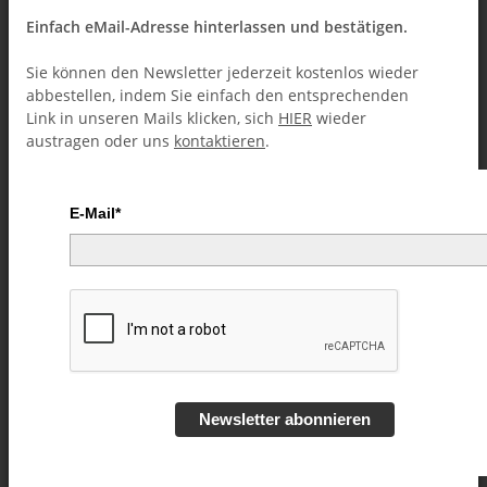
Einfach eMail-Adresse hinterlassen und bestätigen.
Sie können den Newsletter jederzeit kostenlos wieder
abbestellen, indem Sie einfach den entsprechenden
Link in unseren Mails klicken, sich
HIER
wieder
austragen oder uns
kontaktieren
.
E-Mail*
Creative Magic of Pavel - Volume
4 video DOWNLOAD
Artikelnummer:
48093
Kategorie:
Close-Up (Downloads)
Newsletter abonnieren
38,99 €