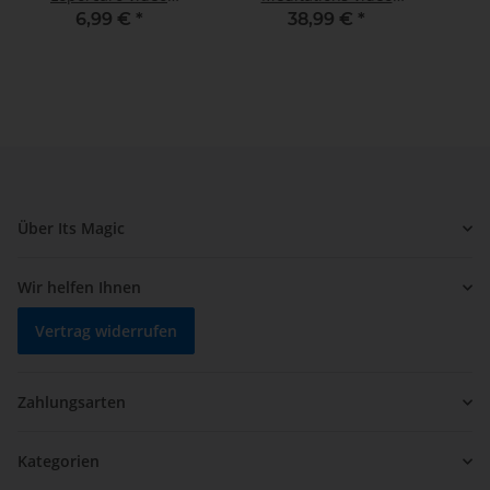
DOWNLOAD
DOWNLOAD
6,99 €
*
38,99 €
*
Über Its Magic
Wir helfen Ihnen
Vertrag widerrufen
Zahlungsarten
Kategorien