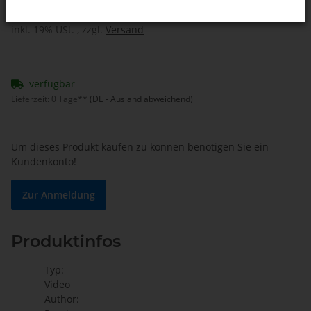
inkl. 19% USt. , zzgl.
Versand
verfügbar
Lieferzeit:
0 Tage**
(DE - Ausland abweichend)
Um dieses Produkt kaufen zu können benötigen Sie ein
Kundenkonto!
Zur Anmeldung
Produktinfos
Typ:
Video
Author: