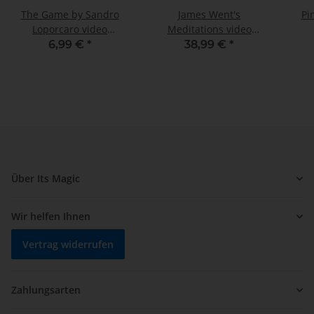
The Game by Sandro
James Went's
Pi
Loporcaro video
Meditations video
DOWNLOAD
DOWNLOAD
6,99 €
*
38,99 €
*
Über Its Magic
Wir helfen Ihnen
Vertrag widerrufen
Zahlungsarten