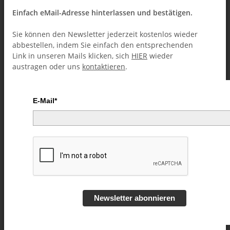
Einfach eMail-Adresse hinterlassen und bestätigen.
Sie können den Newsletter jederzeit kostenlos wieder
abbestellen, indem Sie einfach den entsprechenden
Link in unseren Mails klicken, sich
HIER
wieder
austragen oder uns
kontaktieren
.
E-Mail*
Easy to Master Card Miracles
Volume 4 by Michael Ammar
video DOWNLOAD
Newsletter abonnieren
Artikelnummer:
47161
Kategorie:
Rubber Bands (Downloads)