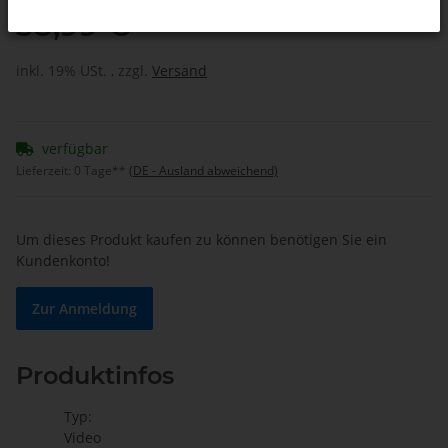
38,99 €
inkl. 19% USt. , zzgl.
Versand
verfügbar
Lieferzeit:
0 Tage**
(DE - Ausland abweichend)
Um dieses Produkt kaufen zu können benötigen Sie ein
Kundenkonto!
Zur Anmeldung
Produktinfos
Typ:
Video