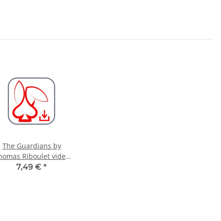
The Guardians by
homas Riboulet video
DOWNLOAD
7,49 €
*