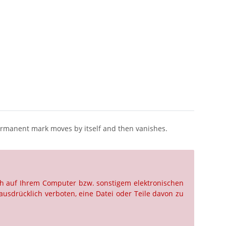
permanent mark moves by itself and then vanishes.
ch auf Ihrem Computer bzw. sonstigem elektronischen
ausdrücklich verboten, eine Datei oder Teile davon zu