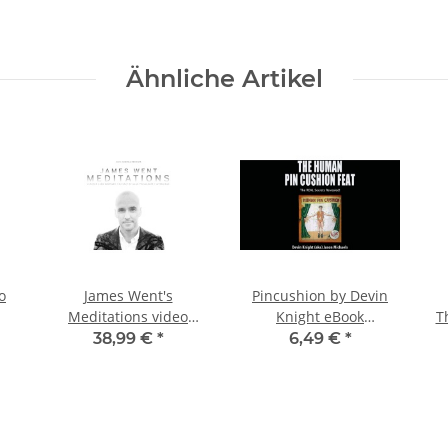
Ähnliche Artikel
o
James Went's
Pincushion by Devin
Meditations video
Knight eBook
T
DOWNLOAD
DOWNLOAD
38,99 €
*
6,49 €
*