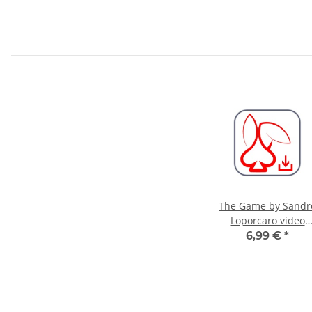
The Game by Sandr
Loporcaro video
DOWNLOAD
6,99 €
*