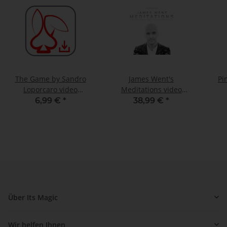
The Game by Sandro
James Went's
Pi
Loporcaro video
Meditations video
DOWNLOAD
DOWNLOAD
6,99 €
*
38,99 €
*
Über Its Magic
Wir helfen Ihnen