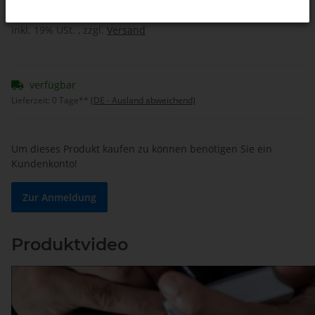
inkl. 19% USt. , zzgl.
Versand
verfügbar
Lieferzeit:
0 Tage**
(DE - Ausland abweichend)
Um dieses Produkt kaufen zu können benötigen Sie ein
Kundenkonto!
Zur Anmeldung
Produktvideo