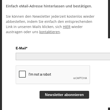
Einfach eMail-Adresse hinterlassen und bestätigen.
Sie können den Newsletter jederzeit kostenlos wieder
abbestellen, indem Sie einfach den entsprechenden
Link in unseren Mails klicken, sich
HIER
wieder
austragen oder uns
kontaktieren
.
E-Mail*
Hell Raiser by Arnel Renegado
Video DOWNLOAD
Artikelnummer:
52598
Kategorie:
Street-Magic (Downloads)
Newsletter abonnieren
7,49 €