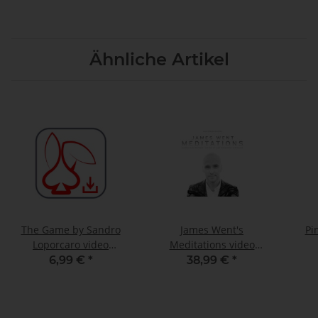
Ähnliche Artikel
The Game by Sandro
James Went's
Pi
Loporcaro video
Meditations video
DOWNLOAD
DOWNLOAD
6,99 €
*
38,99 €
*