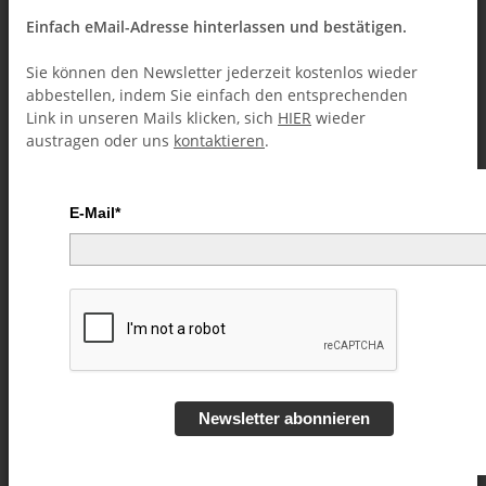
Einfach eMail-Adresse hinterlassen und bestätigen.
Sie können den Newsletter jederzeit kostenlos wieder
abbestellen, indem Sie einfach den entsprechenden
Link in unseren Mails klicken, sich
HIER
wieder
austragen oder uns
kontaktieren
.
E-Mail*
Houdini's Last Transposition by
Dan Hauss video DOWNLOAD
Artikelnummer:
54797
Kategorie:
Rubber Bands (Downloads)
Newsletter abonnieren
5,49 €