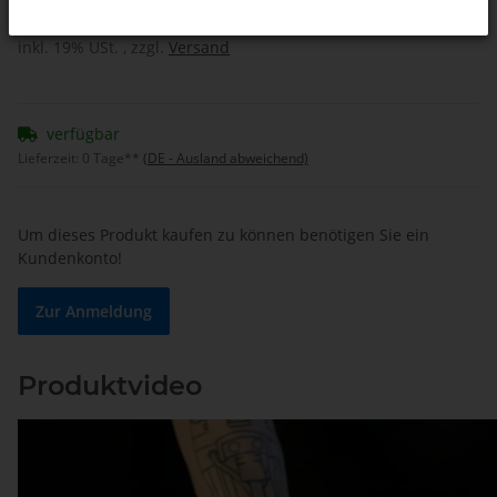
inkl. 19% USt. , zzgl.
Versand
verfügbar
Lieferzeit:
0 Tage**
(DE - Ausland abweichend)
Um dieses Produkt kaufen zu können benötigen Sie ein
Kundenkonto!
Zur Anmeldung
Produktvideo