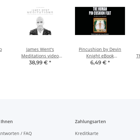
o
James Went's
Pincushion by Devin
Meditations video
Knight eBook
T
DOWNLOAD
DOWNLOAD
38,99 €
*
6,49 €
*
 Ihnen
Zahlungsarten
ntworten / FAQ
Kreditkarte