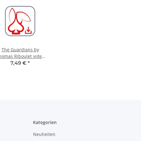
The Guardians by
homas Riboulet video
DOWNLOAD
7,49 €
*
Kategorien
Neuheiten