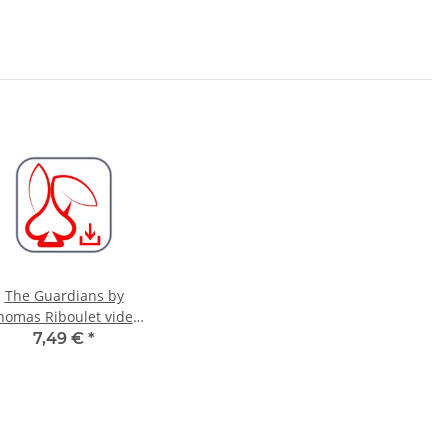
The Guardians by
homas Riboulet video
DOWNLOAD
7,49 €
*