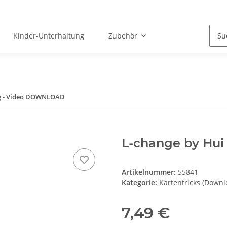
Kinder-Unterhaltung
Zubehör
ng - Video DOWNLOAD
L-change by Hu
Artikelnummer:
55841
Kategorie:
Kartentricks (Downl
7,49 €