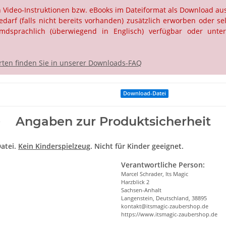
ch Video-Instruktionen bzw. eBooks im Dateiformat als Download a
rf (falls nicht bereits vorhanden) zusätzlich erworben oder selb
dsprachlich (überwiegend in Englisch) verfügbar oder unter
ten finden Sie in unserer Downloads-FAQ
Download-Datei
Angaben zur Produktsicherheit
atei.
Kein Kinderspielzeug
. Nicht für Kinder geeignet.
Verantwortliche Person:
Marcel Schrader, Its Magic
Harzblick 2
Sachsen-Anhalt
Langenstein, Deutschland, 38895
kontakt@itsmagic-zaubershop.de
https://www.itsmagic-zaubershop.de