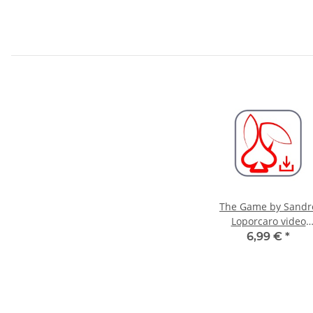
The Game by Sandr
Loporcaro video
DOWNLOAD
6,99 €
*