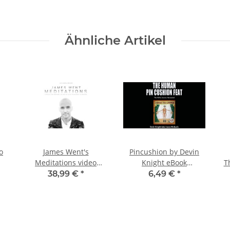
Ähnliche Artikel
o
James Went's
Pincushion by Devin
Meditations video
Knight eBook
T
DOWNLOAD
DOWNLOAD
38,99 €
*
6,49 €
*