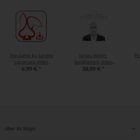
The Game by Sandro
James Went's
Pi
Loporcaro video
Meditations video
DOWNLOAD
DOWNLOAD
6,99 €
*
38,99 €
*
Über Its Magic