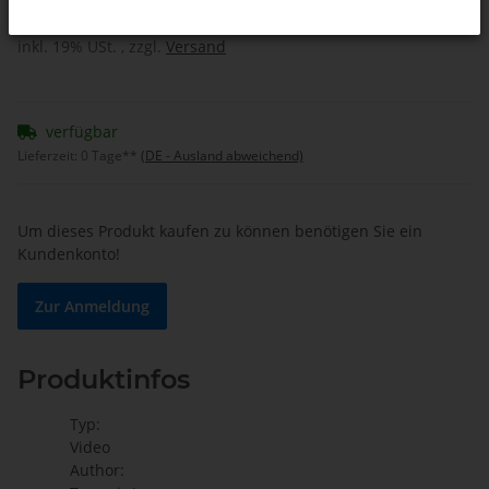
inkl. 19% USt. , zzgl.
Versand
verfügbar
Lieferzeit:
0 Tage**
(DE - Ausland abweichend)
Um dieses Produkt kaufen zu können benötigen Sie ein
Kundenkonto!
Zur Anmeldung
Produktinfos
Typ:
Video
Author: