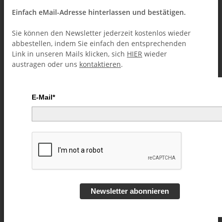
Einfach eMail-Adresse hinterlassen und bestätigen.
Sie können den Newsletter jederzeit kostenlos wieder
abbestellen, indem Sie einfach den entsprechenden
Link in unseren Mails klicken, sich
HIER
wieder
austragen oder uns
kontaktieren
.
E-Mail*
Lessons in Magic Volume 3 by
Juan Tamariz video DOWNLOAD
Artikelnummer:
50243
Kategorie:
Close-Up (Downloads)
Newsletter abonnieren
16,49 €