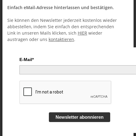
Einfach eMail-Adresse hinterlassen und bestätigen.
Sie können den Newsletter jederzeit kostenlos wieder
abbestellen, indem Sie einfach den entsprechenden
Link in unseren Mails klicken, sich
HIER
wieder
austragen oder uns
kontaktieren
.
E-Mail*
Poker Dream by Mr. Bless - Video
DOWNLOAD
Artikelnummer:
52954
Kategorie:
Kartentricks (Downloads)
Newsletter abonnieren
4,49 €