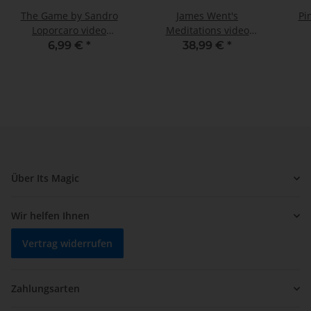
The Game by Sandro
James Went's
Pi
Loporcaro video
Meditations video
DOWNLOAD
DOWNLOAD
6,99 €
*
38,99 €
*
Über Its Magic
Wir helfen Ihnen
Vertrag widerrufen
Zahlungsarten