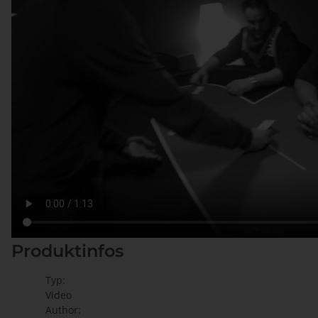
Produktinfos
Typ:
Video
Author: