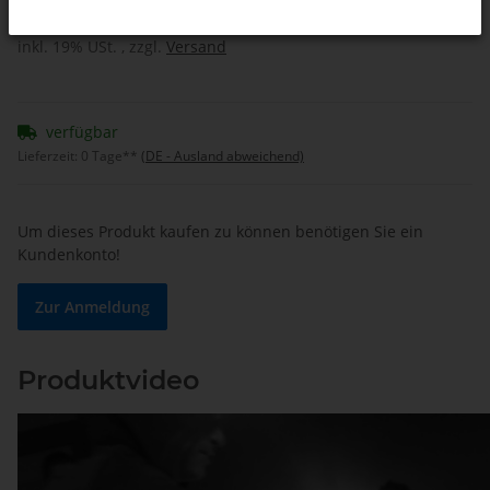
inkl. 19% USt. , zzgl.
Versand
verfügbar
Lieferzeit:
0 Tage**
(DE - Ausland abweichend)
Um dieses Produkt kaufen zu können benötigen Sie ein
Kundenkonto!
Zur Anmeldung
Produktvideo