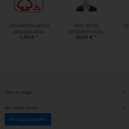
The Game by Sandro
James Went's
Pi
Loporcaro video
Meditations video
DOWNLOAD
DOWNLOAD
6,99 €
*
38,99 €
*
Über Its Magic
Wir helfen Ihnen
Vertrag widerrufen