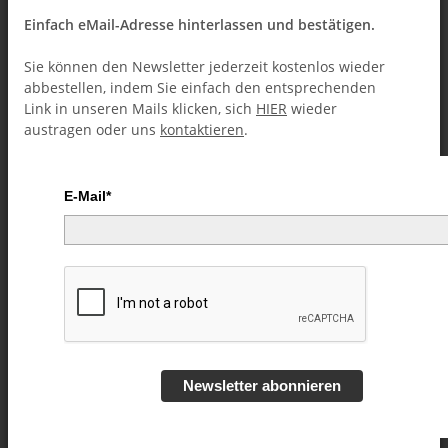
Einfach eMail-Adresse hinterlassen und bestätigen.
Sie können den Newsletter jederzeit kostenlos wieder
abbestellen, indem Sie einfach den entsprechenden
Link in unseren Mails klicken, sich
HIER
wieder
austragen oder uns
kontaktieren
.
E-Mail*
Royal Road to Card Magic by
Hugard & Conjuring Arts
Research Center - eBook
DOWNLOAD
Newsletter abonnieren
Artikelnummer:
52415
Kategorie:
Kartentricks (Downloads)