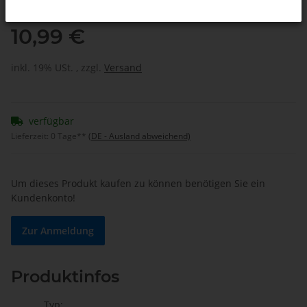
10,99 €
inkl. 19% USt. , zzgl.
Versand
verfügbar
Lieferzeit:
0 Tage**
(DE - Ausland abweichend)
Um dieses Produkt kaufen zu können benötigen Sie ein
Kundenkonto!
Zur Anmeldung
Produktinfos
Typ: