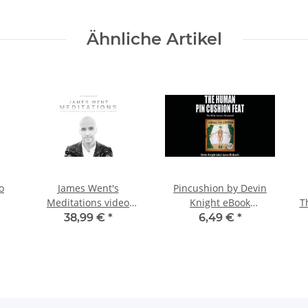
Ähnliche Artikel
o
James Went's
Pincushion by Devin
Meditations video
Knight eBook
T
DOWNLOAD
DOWNLOAD
38,99 €
*
6,49 €
*