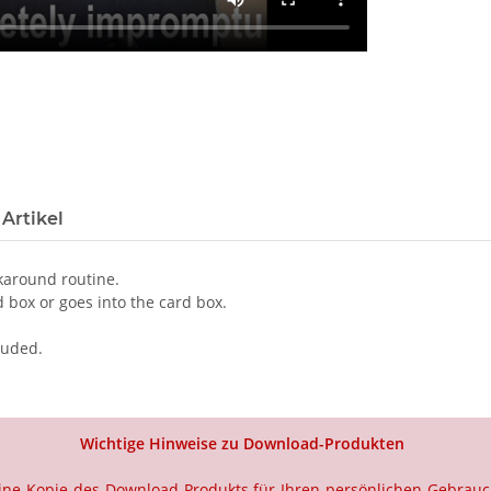
Artikel
lkaround routine.
 box or goes into the card box.
luded.
Wichtige Hinweise zu Download-Produkten
 eine Kopie des Download-Produkts für Ihren persönlichen Gebrau