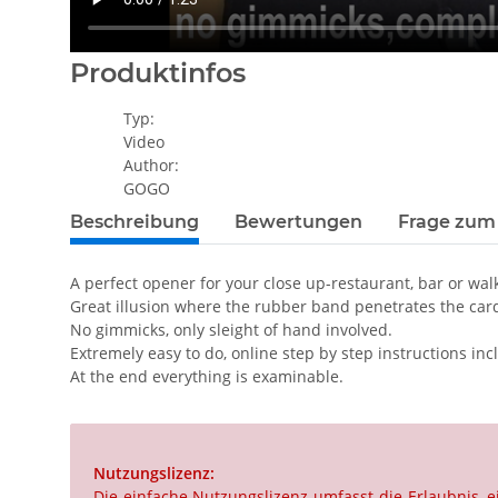
Produktinfos
Typ:
Video
Author:
GOGO
Beschreibung
Bewertungen
Frage zum 
A perfect opener for your close up-restaurant, bar or wa
Great illusion where the rubber band penetrates the card
No gimmicks, only sleight of hand involved.
Extremely easy to do, online step by step instructions inc
At the end everything is examinable.
Nutzungslizenz:
Die einfache Nutzungslizenz umfasst die Erlaubnis,