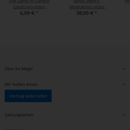
The Game by Sandro
James Went's
Pi
Loporcaro video
Meditations video
DOWNLOAD
DOWNLOAD
6,99 €
*
38,99 €
*
Über Its Magic
Wir helfen Ihnen
Vertrag widerrufen
Zahlungsarten