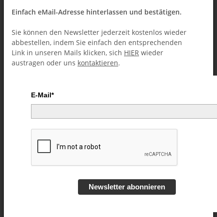
Einfach eMail-Adresse hinterlassen und bestätigen.
Sie können den Newsletter jederzeit kostenlos wieder
abbestellen, indem Sie einfach den entsprechenden
Link in unseren Mails klicken, sich
HIER
wieder
austragen oder uns
kontaktieren
.
E-Mail*
Second Storm Volume 2 by John
Guastaferro video DOWNLOAD
Artikelnummer:
47932
Kategorie:
Close-Up (Downloads)
Newsletter abonnieren
38,99 €