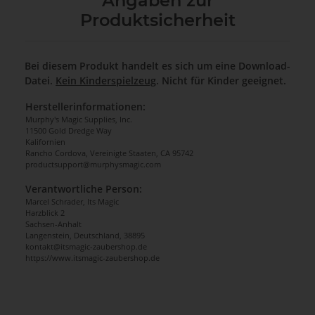
Angaben zur
Produktsicherheit
Bei diesem Produkt handelt es sich um eine Download-
Datei.
Kein Kinderspielzeug
. Nicht für Kinder geeignet.
Herstellerinformationen:
Murphy's Magic Supplies, Inc.
11500 Gold Dredge Way
Kalifornien
Rancho Cordova, Vereinigte Staaten, CA 95742
productsupport@murphysmagic.com
Verantwortliche Person:
Marcel Schrader, Its Magic
Harzblick 2
Sachsen-Anhalt
Langenstein, Deutschland, 38895
kontakt@itsmagic-zaubershop.de
https://www.itsmagic-zaubershop.de