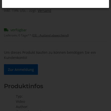
inkl. 19% USt. , zzgl.
Versand
verfügbar
Lieferzeit:
0 Tage**
(DE - Ausland abweichend)
Um dieses Produkt kaufen zu können benötigen Sie ein
Kundenkonto!
Zur Anmeldung
Produktinfos
Typ:
Video
Author: