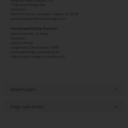
Murphy's Magic Supplies, Inc.
11500 Gold Dredge Way
Kalifornien
Rancho Cordova, Vereinigte Staaten, CA 95742
productsupport@murphysmagic.com
Verantwortliche Person:
Marcel Schrader, Its Magic
Harzblick 2
Sachsen-Anhalt
Langenstein, Deutschland, 38895
kontakt@itsmagic-zaubershop.de
https://www.itsmagic-zaubershop.de
Bewertungen
Frage zum Artikel