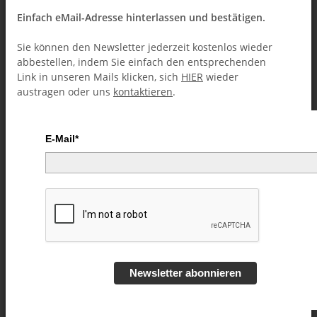
Einfach eMail-Adresse hinterlassen und bestätigen.
Sie können den Newsletter jederzeit kostenlos wieder
abbestellen, indem Sie einfach den entsprechenden
Link in unseren Mails klicken, sich
HIER
wieder
austragen oder uns
kontaktieren
.
E-Mail*
Small Vision by Dan Alex - Video
DOWNLOAD
Artikelnummer:
54248
Kategorie:
Zigaretten (Downloads)
Newsletter abonnieren
6,49 €