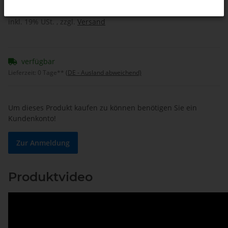
inkl. 19% USt. , zzgl.
Versand
verfügbar
Lieferzeit:
0 Tage**
(DE - Ausland abweichend)
Um dieses Produkt kaufen zu können benötigen Sie ein
Kundenkonto!
Zur Anmeldung
Produktvideo