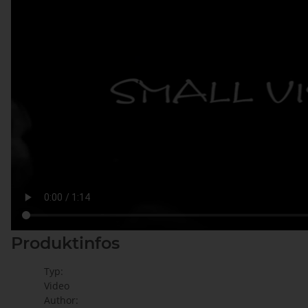
Produktinfos
Typ:
Video
Author: