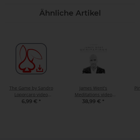
Ähnliche Artikel
The Game by Sandro
James Went's
Pi
Loporcaro video
Meditations video
DOWNLOAD
DOWNLOAD
6,99 €
*
38,99 €
*