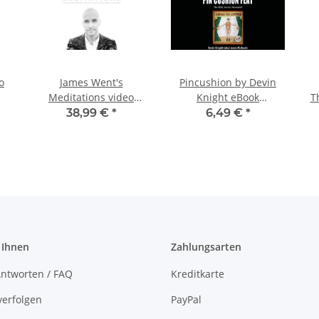
o
James Went's
Pincushion by Devin
Meditations video
Knight eBook
T
DOWNLOAD
DOWNLOAD
38,99 €
*
6,49 €
*
 Ihnen
Zahlungsarten
ntworten / FAQ
Kreditkarte
verfolgen
PayPal