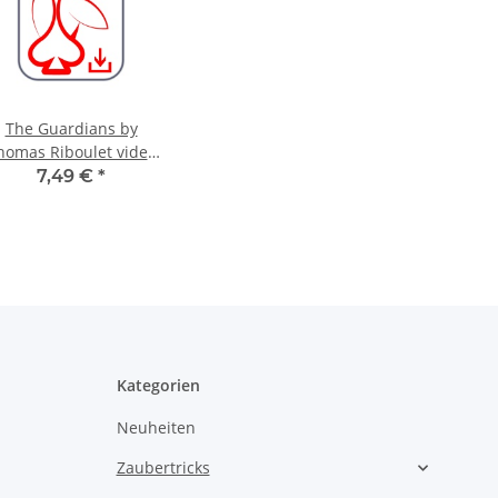
The Guardians by
homas Riboulet video
DOWNLOAD
7,49 €
*
Kategorien
Neuheiten
Zaubertricks