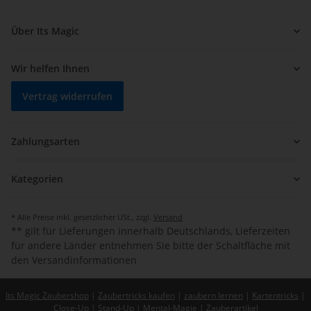
Über Its Magic
Wir helfen Ihnen
Vertrag widerrufen
Zahlungsarten
Kategorien
* Alle Preise inkl. gesetzlicher USt., zzgl.
Versand
** gilt für Lieferungen innerhalb Deutschlands, Lieferzeiten
für andere Länder entnehmen Sie bitte der Schaltfläche mit
den Versandinformationen
Its Magic Zaubershop
|
Zaubertricks kaufen
|
zaubern lernen
|
Kartentricks
|
Close-Up
|
Stand-Up
|
Mental-Magie
|
Zauberartikel