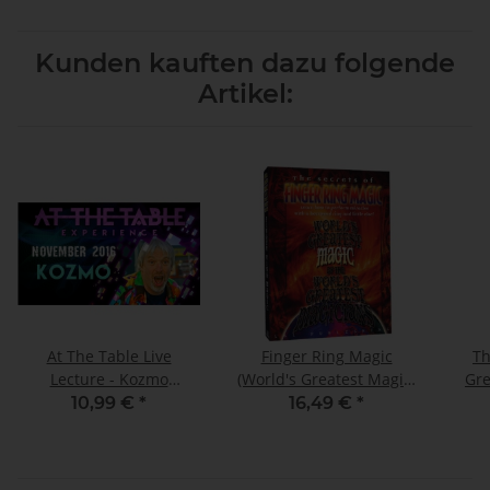
Kunden kauften dazu folgende
Artikel:
At The Table Live
Finger Ring Magic
Th
Lecture - Kozmo
(World's Greatest Magic)
Gre
November 16th 2016
video DOWNLOAD
10,99 €
*
16,49 €
*
video DOWNLOAD