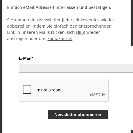
Einfach eMail-Adresse hinterlassen und bestätigen.
Sie können den Newsletter jederzeit kostenlos wieder
abbestellen, indem Sie einfach den entsprechenden
Link in unseren Mails klicken, sich
HIER
wieder
austragen oder uns
kontaktieren
.
E-Mail*
The Gypsy Thread (World's
Greatest Magic) video
DOWNLOAD
Newsletter abonnieren
Artikelnummer:
47320
Kategorie:
Bühne/Parlor (Downloads)