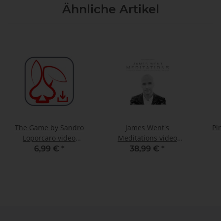
Ähnliche Artikel
The Game by Sandro
James Went's
Pi
Loporcaro video
Meditations video
DOWNLOAD
DOWNLOAD
6,99 €
*
38,99 €
*