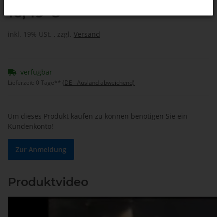
16,49 €
inkl. 19% USt. , zzgl.
Versand
verfügbar
Lieferzeit:
0 Tage**
(DE - Ausland abweichend)
Um dieses Produkt kaufen zu können benötigen Sie ein
Kundenkonto!
Zur Anmeldung
Produktvideo