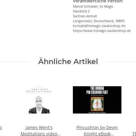
Verantwortliche Person:
Marcel Schrader, Its Magic
Harzblick 2
Sachsen-Anhalt
Langenstein, Deutschland, 38895
kontakt@itsmagic-zaubershop.de
https://www.itsmagic-zaubershop.de
Ähnliche Artikel
o
James Went's
Pincushion by Devin
Meditations video
Knight eBook
T