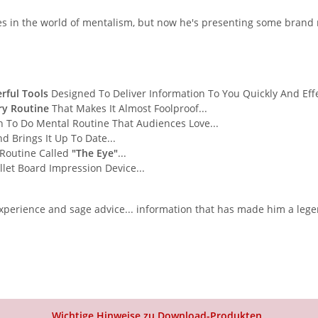
s in the world of mentalism, but now he's presenting some brand
rful Tools
Designed To Deliver Information To You Quickly And Effec
y Routine
That Makes It Almost Foolproof...
n To Do Mental Routine That Audiences Love...
d Brings It Up To Date...
Routine Called
"The Eye"
...
let Board Impression Device...
 experience and sage advice... information that has made him a leg
Wichtige Hinweise zu Download-Produkten