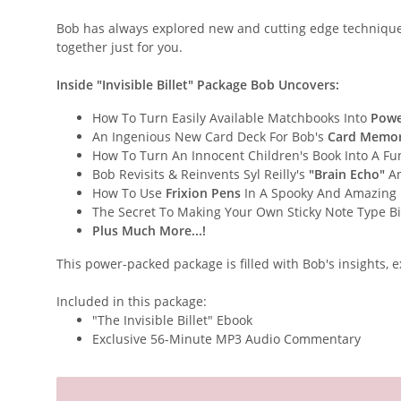
Bob has always explored new and cutting edge technique
together just for you.
Inside "Invisible Billet" Package Bob Uncovers:
How To Turn Easily Available Matchbooks Into
Powe
An Ingenious New Card Deck For Bob's
Card Memor
How To Turn An Innocent Children's Book Into A Fu
Bob Revisits & Reinvents Syl Reilly's
"Brain Echo"
An
How To Use
Frixion Pens
In A Spooky And Amazing 
The Secret To Making Your Own Sticky Note Type Bil
Plus Much More...!
This power-packed package is filled with Bob's insights,
Included in this package:
"The Invisible Billet" Ebook
Exclusive 56-Minute MP3 Audio Commentary