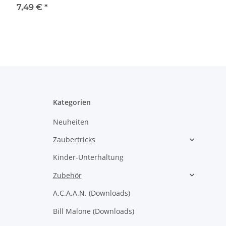
DOWNLOAD
7,49 €
*
Kategorien
Neuheiten
Zaubertricks
Kinder-Unterhaltung
Zubehör
A.C.A.A.N. (Downloads)
Bill Malone (Downloads)