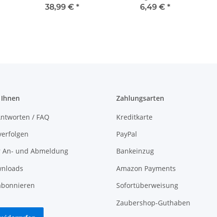
DOWNLOAD
DOWNLOAD
38,99 €
*
6,49 €
*
 Ihnen
Zahlungsarten
ntworten / FAQ
Kreditkarte
verfolgen
PayPal
r An- und Abmeldung
Bankeinzug
nloads
Amazon Payments
abonnieren
Sofortüberweisung
Zaubershop-Guthaben