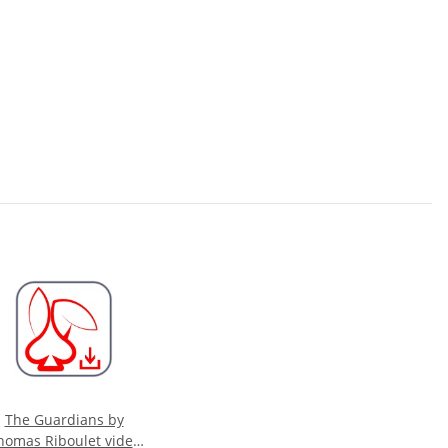
The Guardians by
homas Riboulet video