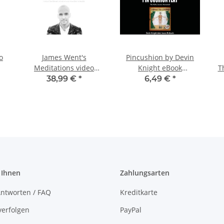
o
James Went's
Pincushion by Devin
Meditations video
Knight eBook
T
DOWNLOAD
DOWNLOAD
38,99 €
*
6,49 €
*
 Ihnen
Zahlungsarten
ntworten / FAQ
Kreditkarte
verfolgen
PayPal