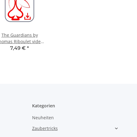
The Guardians by
homas Riboulet video
DOWNLOAD
7,49 €
*
Kategorien
Neuheiten
Zaubertricks