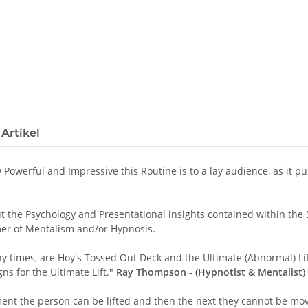
Artikel
Powerful and Impressive this Routine is to a lay audience, as it pus
 but the Psychology and Presentational insights contained within th
mer of Mentalism and/or Hypnosis.
y times, are Hoy's Tossed Out Deck and the Ultimate (Abnormal) Lif
ns for the Ultimate Lift."
Ray Thompson - (Hypnotist & Mentalist)
nt the person can be lifted and then the next they cannot be moved