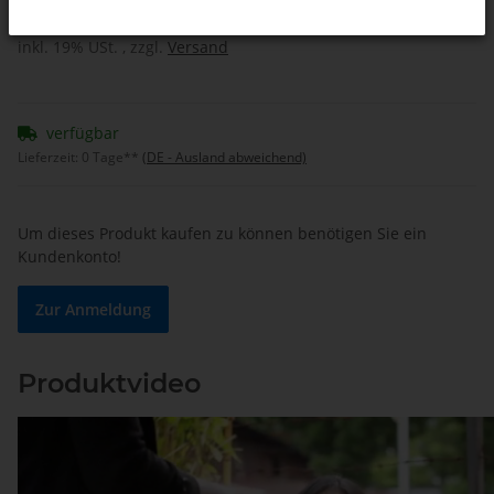
inkl. 19% USt. , zzgl.
Versand
verfügbar
Lieferzeit:
0 Tage**
(DE - Ausland abweichend)
Um dieses Produkt kaufen zu können benötigen Sie ein
Kundenkonto!
Zur Anmeldung
Produktvideo