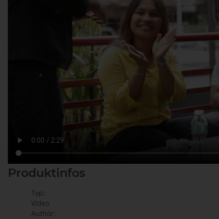
Produktinfos
Typ:
Video
Author: