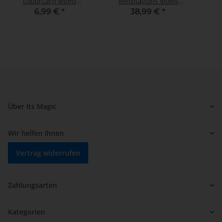
Loporcaro video
Meditations video
DOWNLOAD
DOWNLOAD
6,99 €
*
38,99 €
*
Über Its Magic
Wir helfen Ihnen
Vertrag widerrufen
Zahlungsarten
Kategorien