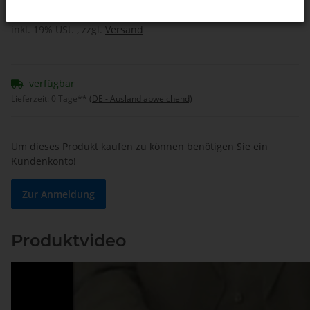
inkl. 19% USt. , zzgl.
Versand
verfügbar
Lieferzeit:
0 Tage**
(DE - Ausland abweichend)
Um dieses Produkt kaufen zu können benötigen Sie ein
Kundenkonto!
Zur Anmeldung
Produktvideo