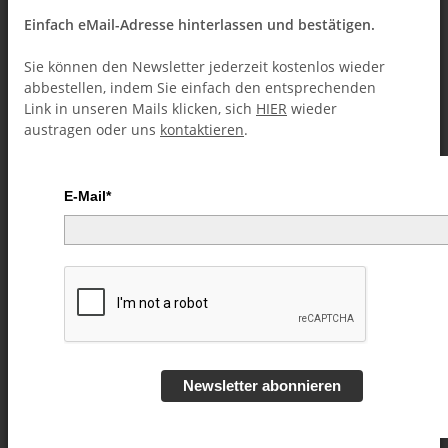
Einfach eMail-Adresse hinterlassen und bestätigen.
Sie können den Newsletter jederzeit kostenlos wieder
abbestellen, indem Sie einfach den entsprechenden
Link in unseren Mails klicken, sich
HIER
wieder
austragen oder uns
kontaktieren
.
E-Mail*
Treasures Vol 2 by Alexander
DeCova - video DOWNLOAD
Artikelnummer:
52468
Kategorie:
Close-Up (Downloads)
Newsletter abonnieren
16,49 €