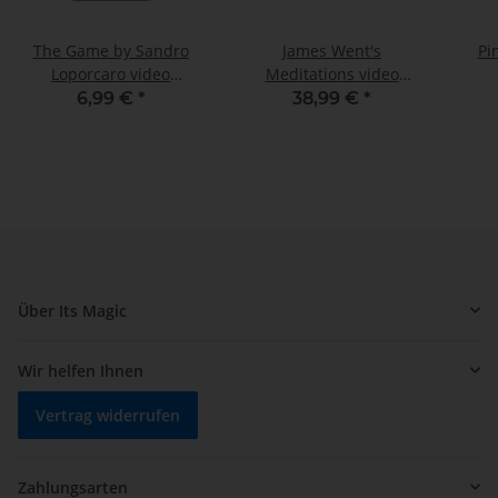
The Game by Sandro
James Went's
Pi
Loporcaro video
Meditations video
DOWNLOAD
DOWNLOAD
6,99 €
*
38,99 €
*
Über Its Magic
Wir helfen Ihnen
Vertrag widerrufen
Zahlungsarten