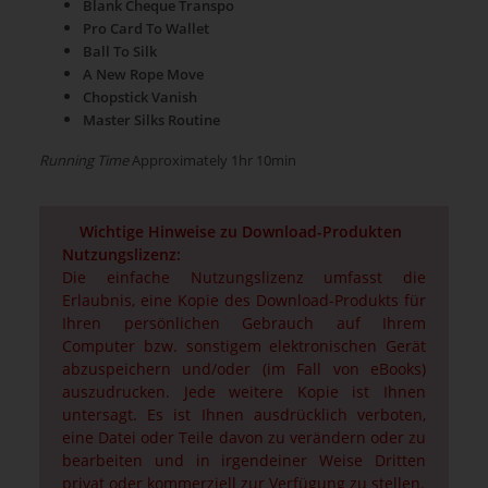
Blank Cheque Transpo
Pro Card To Wallet
Ball To Silk
A New Rope Move
Chopstick Vanish
Master Silks Routine
Running Time
Approximately 1hr 10min
Wichtige Hinweise zu Download-Produkten
Nutzungslizenz:
Die einfache Nutzungslizenz umfasst die
Erlaubnis, eine Kopie des Download-Produkts für
Ihren persönlichen Gebrauch auf Ihrem
Computer bzw. sonstigem elektronischen Gerät
abzuspeichern und/oder (im Fall von eBooks)
auszudrucken. Jede weitere Kopie ist Ihnen
untersagt. Es ist Ihnen ausdrücklich verboten,
eine Datei oder Teile davon zu verändern oder zu
bearbeiten und in irgendeiner Weise Dritten
privat oder kommerziell zur Verfügung zu stellen.