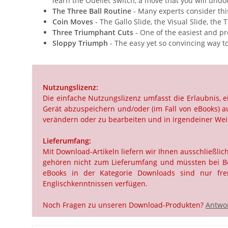
learn the Ouellet Switch, a move that you will undo
The Three Ball Routine
- Many experts consider this 
Coin Moves
- The Gallo Slide, the Visual Slide, the
Three Triumphant Cuts
- One of the easiest and pr
Sloppy Triumph
- The easy yet so convincing way to
Nutzungslizenz:
Die einfache Nutzungslizenz umfasst die Erlaubnis,
Gerät abzuspeichern und/oder (im Fall von eBooks) au
verändern oder zu bearbeiten und in irgendeiner Weis
Lieferumfang:
Mit Download-Artikeln liefern wir Ihnen ausschließli
gehören nicht zum Lieferumfang und müssten bei Beda
eBooks in der Kategorie Downloads sind nur frem
Englischkenntnissen verfügen.
Noch Fragen zu unseren Download-Produkten?
Antwor