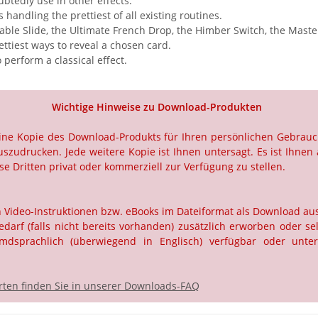
ubtedly use in other effects.
handling the prettiest of all existing routines.
 Table Slide, the Ultimate French Drop, the Himber Switch, the Maste
ettiest ways to reveal a chosen card.
 perform a classical effect.
Wichtige Hinweise zu Download-Produkten
 eine Kopie des Download-Produkts für Ihren persönlichen Gebrau
szudrucken. Jede weitere Kopie ist Ihnen untersagt. Es ist Ihnen 
e Dritten privat oder kommerziell zur Verfügung zu stellen.
ch Video-Instruktionen bzw. eBooks im Dateiformat als Download a
rf (falls nicht bereits vorhanden) zusätzlich erworben oder selb
dsprachlich (überwiegend in Englisch) verfügbar oder unter
ten finden Sie in unserer Downloads-FAQ