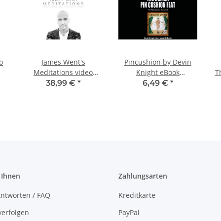
o
James Went's
Pincushion by Devin
Meditations video
Knight eBook
T
DOWNLOAD
DOWNLOAD
38,99 €
*
6,49 €
*
 Ihnen
Zahlungsarten
ntworten / FAQ
Kreditkarte
verfolgen
PayPal