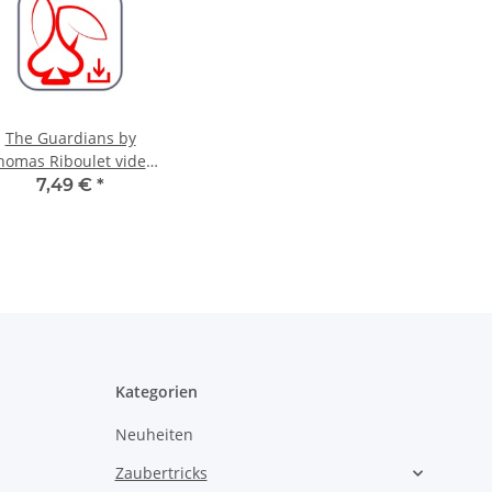
The Guardians by
homas Riboulet video
DOWNLOAD
7,49 €
*
Kategorien
Neuheiten
Zaubertricks