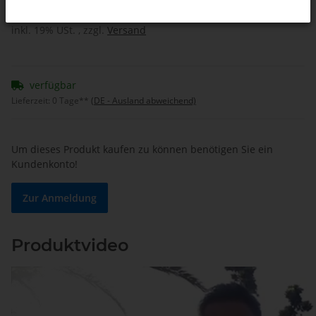
inkl. 19% USt. , zzgl.
Versand
verfügbar
Lieferzeit:
0 Tage**
(DE - Ausland abweichend)
Um dieses Produkt kaufen zu können benötigen Sie ein
Kundenkonto!
Zur Anmeldung
Produktvideo