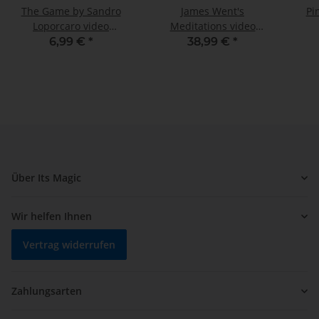
The Game by Sandro
James Went's
Pi
Loporcaro video
Meditations video
DOWNLOAD
DOWNLOAD
6,99 €
*
38,99 €
*
Über Its Magic
Wir helfen Ihnen
Vertrag widerrufen
Zahlungsarten