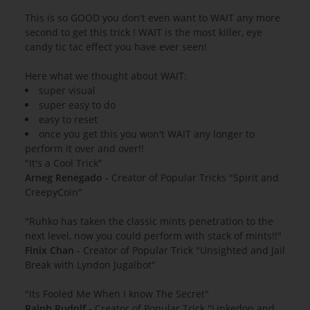
This is so GOOD you don't even want to WAIT any more
second to get this trick ! WAIT is the most killer, eye
candy tic tac effect you have ever seen!
Here what we thought about WAIT:
super visual
super easy to do
easy to reset
once you get this you won't WAIT any longer to
perform it over and over!!
"It's a Cool Trick"
Arneg Renegado -
Creator of Popular Tricks "Spirit and
CreepyCoin"
"Ruhko has taken the classic mints penetration to the
next level, now you could perform with stack of mints!!"
Finix Chan -
Creator of Popular Trick "Unsighted and Jail
Break with Lyndon Jugalbot"
"Its Fooled Me When I know The Secret"
Ralph Rudolf -
Creator of Popular Trick "Linkedon and