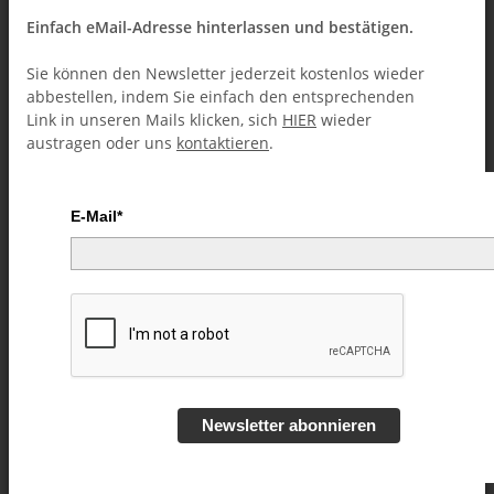
Einfach eMail-Adresse hinterlassen und bestätigen.
Sie können den Newsletter jederzeit kostenlos wieder
abbestellen, indem Sie einfach den entsprechenden
Link in unseren Mails klicken, sich
HIER
wieder
austragen oder uns
kontaktieren
.
E-Mail*
Wait By Ruhko Varen - Video
DOWNLOAD
Artikelnummer:
55685
Kategorie:
Street-Magic (Downloads)
Newsletter abonnieren
10,99 €