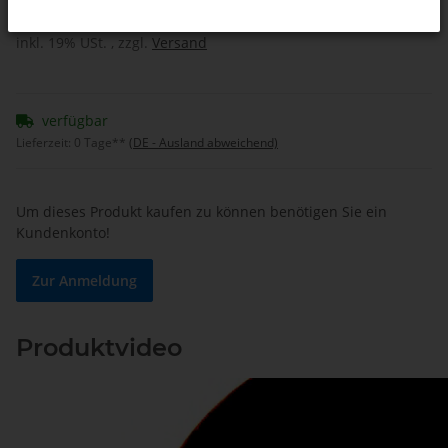
inkl. 19% USt. , zzgl.
Versand
verfügbar
Lieferzeit:
0 Tage**
(DE - Ausland abweichend)
Um dieses Produkt kaufen zu können benötigen Sie ein
Kundenkonto!
Zur Anmeldung
Produktvideo