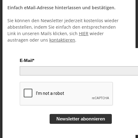
Einfach eMail-Adresse hinterlassen und bestätigen.
Sie können den Newsletter jederzeit kostenlos wieder
abbestellen, indem Sie einfach den entsprechenden
Link in unseren Mails klicken, sich
HIER
wieder
austragen oder uns
kontaktieren
.
E-Mail*
Within by Arnel Renegado -
Video DOWNLOAD
Artikelnummer:
55335
Kategorie:
Kartentricks (Downloads)
Newsletter abonnieren
7,49 €