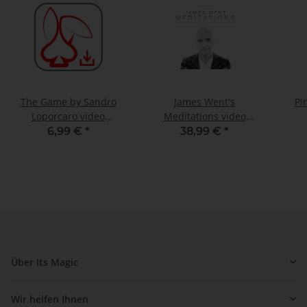
The Game by Sandro
James Went's
Pi
Loporcaro video
Meditations video
DOWNLOAD
DOWNLOAD
6,99 €
*
38,99 €
*
Über Its Magic
Wir helfen Ihnen