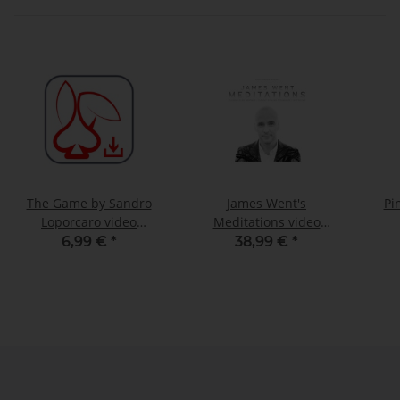
The Game by Sandro
James Went's
Pi
Loporcaro video
Meditations video
DOWNLOAD
DOWNLOAD
6,99 €
*
38,99 €
*