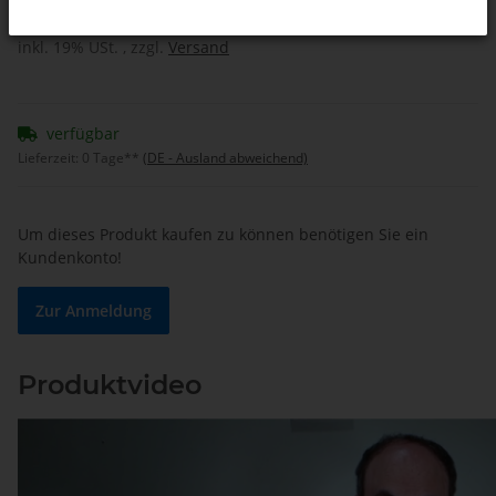
inkl. 19% USt. , zzgl.
Versand
verfügbar
Lieferzeit:
0 Tage**
(DE - Ausland abweichend)
Um dieses Produkt kaufen zu können benötigen Sie ein
Kundenkonto!
Zur Anmeldung
Produktvideo