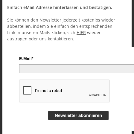
Einfach eMail-Adresse hinterlassen und bestätigen.
Sie können den Newsletter jederzeit kostenlos wieder
abbestellen, indem Sie einfach den entsprechenden
Link in unseren Mails klicken, sich
HIER
wieder
austragen oder uns
kontaktieren
.
E-Mail*
Wrong Turn by David Jonathan
video DOWNLOAD
Artikelnummer:
62486
Kategorie:
Kartentricks (Downloads)
Newsletter abonnieren
8,99 €