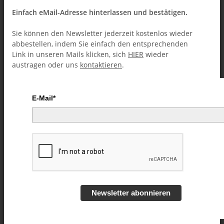
Einfach eMail-Adresse hinterlassen und bestätigen.
Sie können den Newsletter jederzeit kostenlos wieder
abbestellen, indem Sie einfach den entsprechenden
Link in unseren Mails klicken, sich
HIER
wieder
austragen oder uns
kontaktieren
.
E-Mail*
Anatomy of Misdirection by
Joseph Bruno - eBook
DOWNLOAD
Newsletter abonnieren
Artikelnummer:
52051
Kategorie:
eBooks (Downloads)