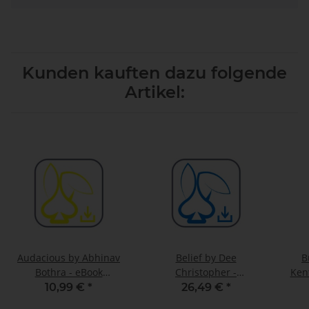
Kunden kauften dazu folgende
Artikel:
Audacious by Abhinav
Belief by Dee
B
Bothra - eBook
Christopher -
Ken
DOWNLOAD
DOWNLOAD
10,99 €
*
26,49 €
*