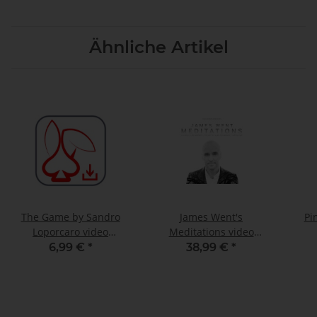
Ähnliche Artikel
The Game by Sandro
James Went's
Pi
Loporcaro video
Meditations video
DOWNLOAD
DOWNLOAD
6,99 €
*
38,99 €
*