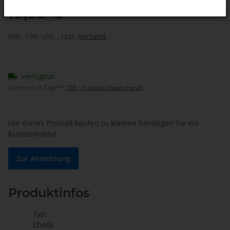
19,99 €
inkl. 19% USt. , zzgl.
Versand
verfügbar
Lieferzeit:
0 Tage**
(DE - Ausland abweichend)
Um dieses Produkt kaufen zu können benötigen Sie ein
Kundenkonto!
Zur Anmeldung
Produktinfos
Typ:
Ebook