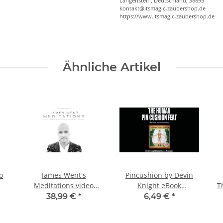
Langenstein, Deutschland, 38895
kontakt@itsmagic-zaubershop.de
https://www.itsmagic-zaubershop.de
Ähnliche Artikel
o
James Went's
Pincushion by Devin
Meditations video
Knight eBook
T
DOWNLOAD
DOWNLOAD
38,99 €
*
6,49 €
*