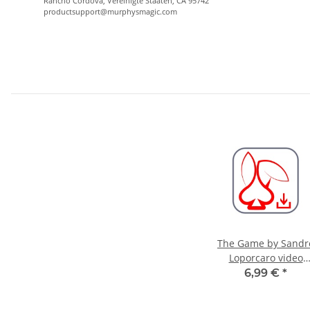
Rancho Cordova, Vereinigte Staaten, CA 95742
productsupport@murphysmagic.com
The Game by Sandr
Loporcaro video
DOWNLOAD
6,99 €
*