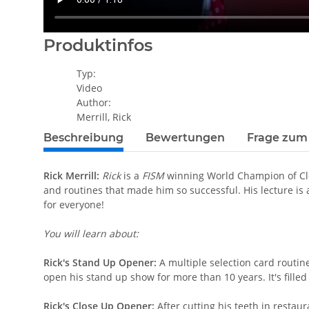
Produktinfos
Typ:
Video
Author:
Merrill, Rick
Beschreibung
Bewertungen
Frage zum 
Rick Merrill:
Rick
is a
FISM
winning World Champion of Cl
and routines that made him so successful. His lecture is
for everyone!
You will learn about:
Rick's Stand Up Opener:
A multiple selection card routine
open his stand up show for more than 10 years. It's fill
Rick's Close Up Opener:
After cutting his teeth in restaur