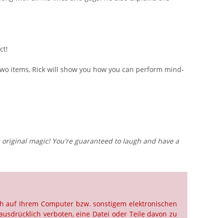
ct!
 two items, Rick will show you how you can perform mind-
ng original magic! You're guaranteed to laugh and have a
ch auf Ihrem Computer bzw. sonstigem elektronischen
ausdrücklich verboten, eine Datei oder Teile davon zu