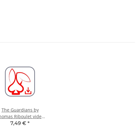
The Guardians by
homas Riboulet video
DOWNLOAD
7,49 €
*