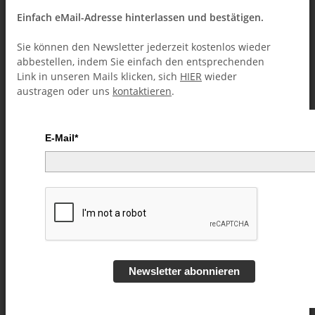
Einfach eMail-Adresse hinterlassen und bestätigen.
Sie können den Newsletter jederzeit kostenlos wieder
abbestellen, indem Sie einfach den entsprechenden
Link in unseren Mails klicken, sich
HIER
wieder
austragen oder uns
kontaktieren
.
E-Mail*
Exchanger by Duy Khai and
Magic Unique video DOWNLOAD
Artikelnummer:
57184
Kategorie:
Street-Magic (Downloads)
Newsletter abonnieren
7,49 €