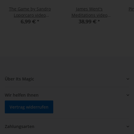
The Game by Sandro
James Went's
Pi
Loporcaro video
Meditations video
DOWNLOAD
DOWNLOAD
6,99 €
*
38,99 €
*
Über Its Magic
Wir helfen Ihnen
Vertrag widerrufen
Zahlungsarten