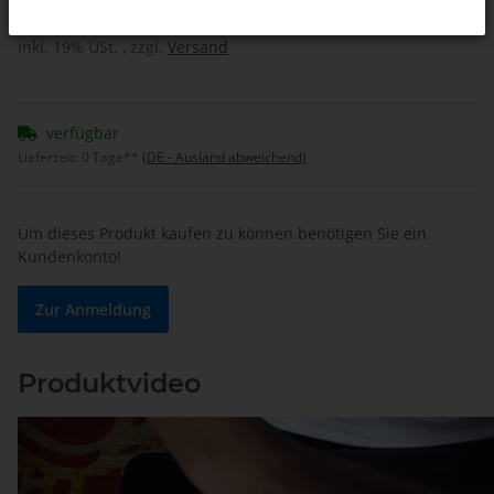
inkl. 19% USt. , zzgl.
Versand
verfügbar
Lieferzeit:
0 Tage**
(DE - Ausland abweichend)
Um dieses Produkt kaufen zu können benötigen Sie ein
Kundenkonto!
Zur Anmeldung
Produktvideo